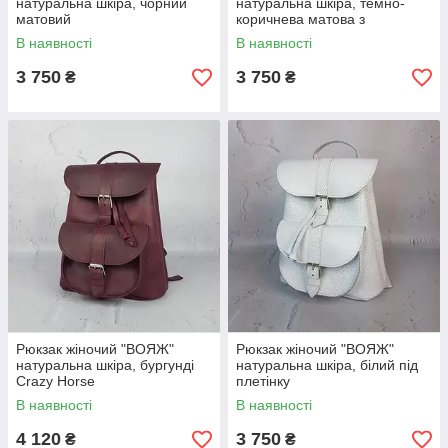
натуральна шкіра, чорний
натуральна шкіра, темно-
матовий
коричнева матова з
плетінкою
В наявності
В наявності
3 750
3 750
₴
₴
Рюкзак жіночий "ВОЯЖ"
Рюкзак жіночий "ВОЯЖ"
натуральна шкіра, бургунді
натуральна шкіра, білий під
Crazy Horse
плетінку
В наявності
В наявності
4 120
3 750
₴
₴