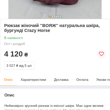
Рюкзак жіночий "ВОЯЖ" натуральна шкіра,
бургунді Crazy Horse
В наявності
Опт і роздріб
4 120
₴
3 027 ₴
від 5 шт.
Опис
Характеристики
Доставка
Оплата
Умови п
Опис
Неймовірно зручний рюкзак із якісної шкіри. Має одне велике