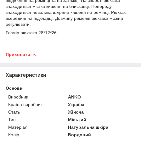
відділення на ремінці та на затяжці. На звороті рюкзака
знаходиться містка кишеня на блискавці. Попереду
знаходиться невелика шкіряна кишеня на ремінці. Рюкзак
всередині на підкладці. Довжину ременів рюкзака можна
регулювати.
Розмір рюкзака 28*12*26
Приховати
Характеристики
Основні
Виробник
ANKO
Країна виробник
Україна
Стать
Жіноча
Тип
Міський
Матеріал
Натуральна шкіра
Колір
Бордовий