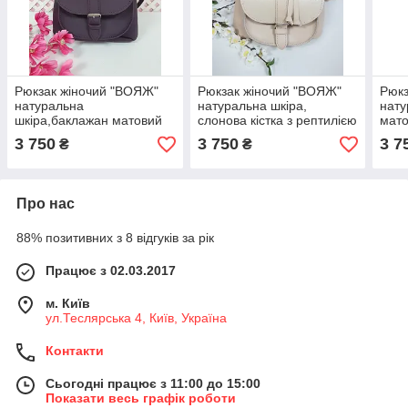
Рюкзак жіночий "ВОЯЖ"
Рюкзак жіночий "ВОЯЖ"
Рюкз
натуральна
натуральна шкіра,
нату
шкіра,баклажан матовий
слонова кістка з рептилією
мато
3 750
3 750
3 7
₴
₴
Про нас
88% позитивних з 8 відгуків за рік
Працює з 02.03.2017
м. Київ
ул.Теслярська 4, Київ, Україна
Контакти
Сьогодні працює з 11:00 до 15:00
Показати весь графік роботи