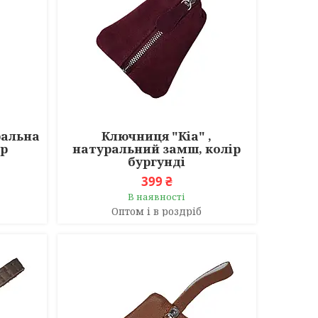
ральна
Ключниця "Кіа" ,
ір
натуральний замш, колір
бургунді
399 ₴
В наявності
Оптом і в роздріб