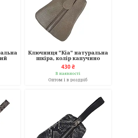
ральна
Ключниця "Кіа" натуральна
ний
шкіра, колір капучино
430 ₴
В наявності
Оптом і в роздріб