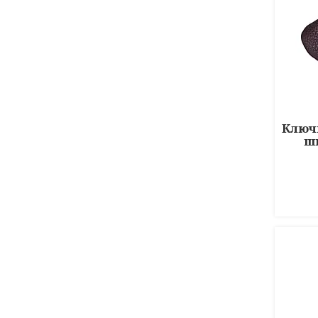
Ключ
шк