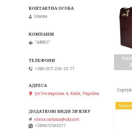
Олена
"АNKO"
ПАП
+380 (67) 250-52-77
ул.Теслярська 4, Київ, Україна
Новин
elena.optima@ukr.net
+380672505277