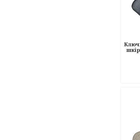
Ключ
шкір