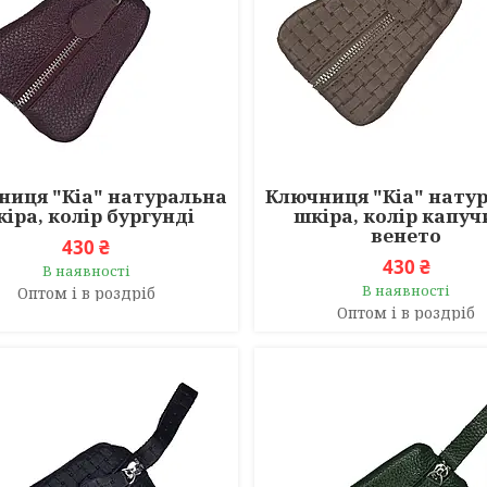
ниця "Кіа" натуральна
Ключниця "Кіа" нату
іра, колір бургунді
шкіра, колір капу
венето
430 ₴
430 ₴
В наявності
В наявності
Оптом і в роздріб
Оптом і в роздріб