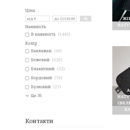
Ціна
ЖІ
НАТУ
Наявність
В наявності
1442
Колір
Баклажан
10
Бежевий
120
Блакитний
52
Бордовий
70
Бузковий
27
А
Ще 35
НАТУ
(ВКЛ
К
Контакти