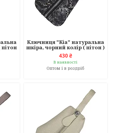
ральна
Ключниця "Кіа" натуральна
 пітон
шкіра, чорний колір ( пітон )
430 ₴
В наявності
Оптом і в роздріб