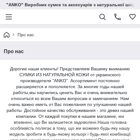
"ANKO" Виробник сумок та аксесуарів з натуральної шкіри.
Про нас
Про нас
Дорогие наши клиенты! Представляем Вашему вниманию
СУМКИ ИЗ НАТУРАЛЬНОЙ КОЖИ от украинского
производителя "ANKO". Ассортимент постоянно
расширяется и пополняется. За многие годы нашей
работы,мы научились ценить Вас и очень внимательно
относиться ко всем Вашим вопросам и замечаниям. Нам
очень важно иметь от Вас пожелания по улучшению нашей
работы. Достойное качество обслуживания - это девиз нашей
компании. От каждой покупки в нашем магазине,
ми
впевнені, що Ви залишитеся задоволені.Наша головна
особливість полягає в тому, що ми можемо будь-яку нашу
модель зробити в будь-якому кольорі і будь-якої комбінації