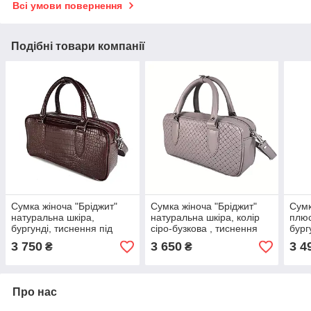
Всі умови повернення
Подібні товари компанії
Сумка жіноча "Бріджит"
Сумка жіноча "Бріджит"
Сумк
натуральна шкіра,
натуральна шкіра, колір
плюс
бургунді, тиснення під
сіро-бузкова , тиснення
бург
крокодил
вінето
3 750
3 650
3 4
₴
₴
Про нас