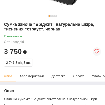
Сумка жіноча "Бріджит" натуральна шкіра,
тиснення "страус", чорная
В наявності
Опт і роздріб
3 750
₴
2 741 ₴
від 5 шт.
Опис
Характеристики
Доставка
Оплата
Умови п
Опис
Стильна сумочка "Бріджит" виготовлена з натуральної шкіри.