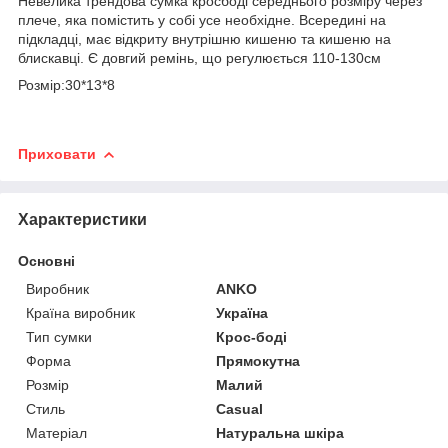
Невелика трендова сумка кросбоді середнього розміру через
плече, яка помістить у собі усе необхідне. Всередині на
підкладці, має відкриту внутрішню кишеню та кишеню на
блискавці. Є довгий ремінь, що регулюється 110-130cм
Розмір:30*13*8
Приховати
Характеристики
Основні
Виробник
ANKO
Країна виробник
Україна
Тип сумки
Крос-боді
Форма
Прямокутна
Розмір
Малий
Стиль
Casual
Матеріал
Натуральна шкіра