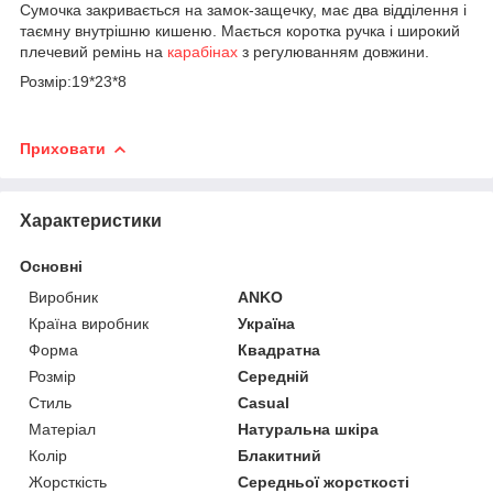
Сумочка закривається на замок-защечку, має два відділення і
таємну внутрішню кишеню. Мається коротка ручка і широкий
плечевий ремінь на
карабінах
з регулюванням довжини.
Розмір:19*23*8
Приховати
Характеристики
Основні
Виробник
ANKO
Країна виробник
Україна
Форма
Квадратна
Розмір
Середній
Стиль
Casual
Матеріал
Натуральна шкіра
Колір
Блакитний
Жорсткість
Середньої жорсткості