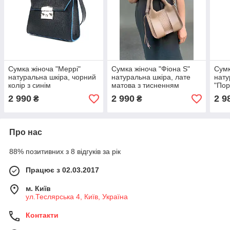
Сумка жіноча "Меррі"
Сумка жіноча "Фіона S"
Сумк
натуральна шкіра, чорний
натуральна шкіра, лате
нату
колір з синім
матова з тисненням
"Пор
торцюванням
плетінка
2 990
2 990
2 9
₴
₴
Про нас
88% позитивних з 8 відгуків за рік
Працює з 02.03.2017
м. Київ
ул.Теслярська 4, Київ, Україна
Контакти