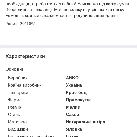
необхідне,що треба взяти з собою! Блискавка під колір сумки.
Всередині на підкладці. Має невелику внутрішню кишеньку.
Ремень кожаный с возможностью регулирования длины.
Розмір:20*16*7
Характеристики
Основні
Виробник
ANKO
Країна виробник
Україна
Тип сумки
Крос-боді
Форма
Прямокутна
Розмір
Малий
Стиль
Casual
Матеріал
Натуральна шкіра
Вид шкіри
Яловка
Вид шкіри за способом
Гладка