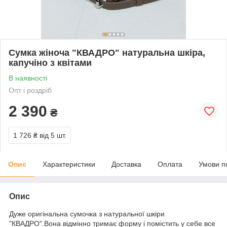
Сумка жіноча "КВАДРО" натуральна шкіра,
капучіно з квітами
В наявності
Опт і роздріб
2 390
₴
1 726 ₴
від 5 шт.
Опис
Характеристики
Доставка
Оплата
Умови п
Опис
Дуже оригінальна сумочка з натуральної шкіри
"КВАДРО".Вона відмінно тримає форму і помістить у себе все