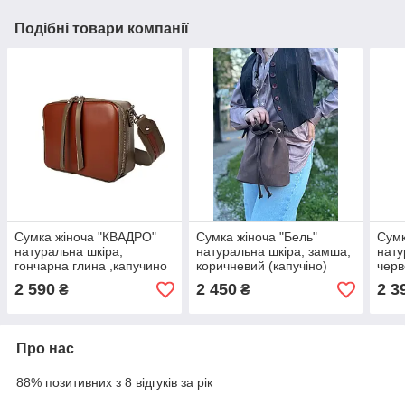
Подібні товари компанії
Сумка жіноча "КВАДРО"
Сумка жіноча "Бель"
Сумк
натуральна шкіра,
натуральна шкіра, замша,
нату
гончарна глина ,капучино
коричневий (капучіно)
черв
2 590
2 450
2 3
₴
₴
Про нас
88% позитивних з 8 відгуків за рік