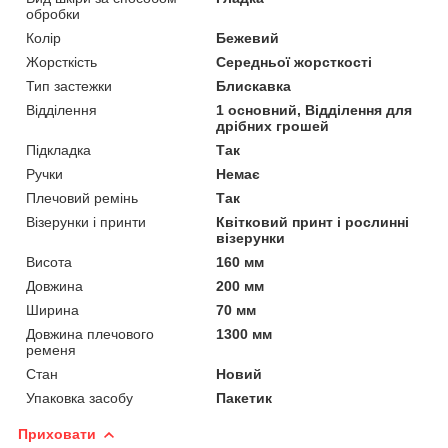
обробки
Колір
Бежевий
Жорсткість
Середньої жорсткості
Тип застежки
Блискавка
Відділення
1 основний, Відділення для
дрібних грошей
Підкладка
Так
Ручки
Немає
Плечовий ремінь
Так
Візерунки і принти
Квітковий принт і рослинні
візерунки
Висота
160 мм
Довжина
200 мм
Ширина
70 мм
Довжина плечового
1300 мм
ременя
Стан
Новий
Упаковка засобу
Пакетик
Приховати