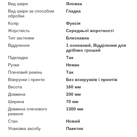
Вид шкіри
Яловка
Вид шкіри за способом
Гладка
обробки
Колір
Фуксія
Жорсткість
Середньої жорсткості
Тип застежки
Блискавка
Відділення
1 основний, Відділення для
дрібних грошей
Підкладка
Так
Ручки
Немає
Плечовий ремінь
Так
Візерунки і принти
Без візерунків і принтів
Висота
160 мм
Довжина
200 мм
Ширина
70 мм
Довжина плечового
1300 мм
ременя
Стан
Новий
Упаковка засобу
Пакетик