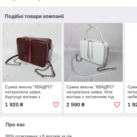
Подібні товари компанії
Сумка жіноча "КВАДРО"
Сумка жіноча "КВАДРО"
Сумк
натуральна шкіра,
натуральна шкіра, біла
нату
бургунді матова з
матова з тисненням під
небе
тисненням під рептилію
перлів
глян
1 920
2 590
1 9
₴
₴
Про нас
88% позитивних з 8 відгуків за рік