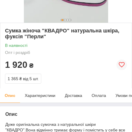
Сумка жіноча "КВАДРО" натуральна шкіра,
фуксія "Перли"
В наявності
Опт і роздріб
1 920
₴
1 365 ₴
від 5 шт.
Опис
Характеристики
Доставка
Оплата
Умови п
Опис
Дуже оригінальна сумочка з натуральної шкіри
"КВАДРО".Вона відмінно тримає форму і помістить у себе все