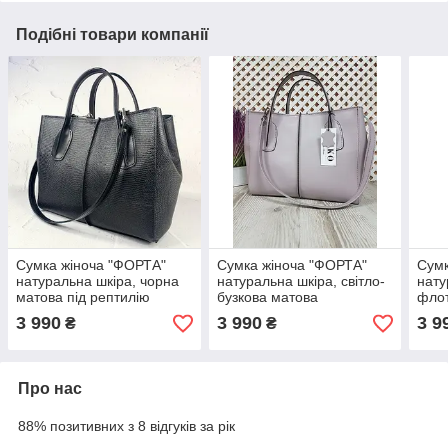
Подібні товари компанії
Сумка жіноча "ФОРТА"
Сумка жіноча "ФОРТА"
Сумк
натуральна шкіра, чорна
натуральна шкіра, світло-
нату
матова під рептилію
бузкова матова
фло
3 990
3 990
3 9
₴
₴
Про нас
88% позитивних з 8 відгуків за рік