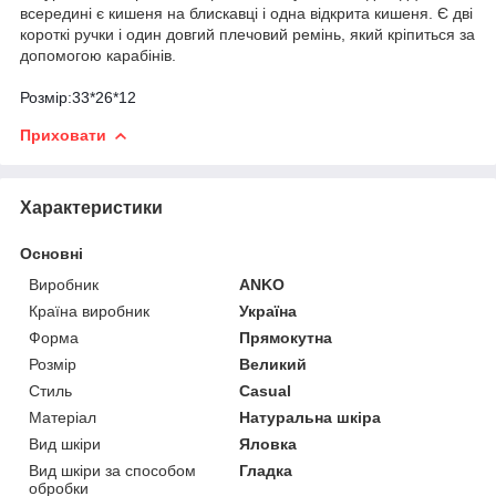
всередині є кишеня на блискавці і одна відкрита кишеня. Є дві
короткі ручки і один довгий плечовий ремінь, який кріпиться за
допомогою карабінів.
Розмір:33*26*12
Приховати
Характеристики
Основні
Виробник
ANKO
Країна виробник
Україна
Форма
Прямокутна
Розмір
Великий
Стиль
Casual
Матеріал
Натуральна шкіра
Вид шкіри
Яловка
Вид шкіри за способом
Гладка
обробки