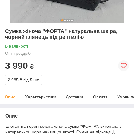
Сумка жіноча "ФОРТА" натуральна шкіра,
чорний глянець під рептилію
В наявності
Опт і роздріб
3 990
₴
2 985 ₴
від 5 шт.
Опис
Характеристики
Доставка
Оплата
Умови п
Опис
Елегантна і оригінальна жіноча сумка "ФОРТА", виконана з
натуральної шкіри найвищої якості. Сумка на підкладці,