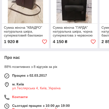
Сумка жіноча "КВАДРО"
Сумка жіноча "ГАРДА"
Сумк
натуральна шкіра,
натуральна шкіра, чорна
нату
суперматовий баклажан
суперматова з червоною
бакл
гладкий
підкладкою
тисн
1 920
4 150
2 8
₴
₴
Про нас
88% позитивних з 8 відгуків за рік
Працює з 02.03.2017
м. Київ
ул.Теслярська 4, Київ, Україна
Контакти
Сьогодні працює з 10:00 до 19:00