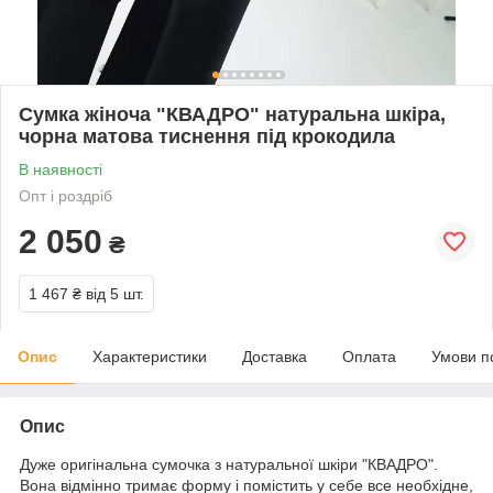
Сумка жіноча "КВАДРО" натуральна шкіра,
чорна матова тиснення під крокодила
В наявності
Опт і роздріб
2 050
₴
1 467 ₴
від 5 шт.
Опис
Характеристики
Доставка
Оплата
Умови п
Опис
Дуже оригінальна сумочка з натуральної шкіри "КВАДРО".
Вона відмінно тримає форму і помістить у себе все необхідне,