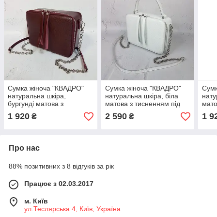
Сумка жіноча "КВАДРО"
Сумка жіноча "КВАДРО"
Сумк
натуральна шкіра,
натуральна шкіра, біла
нату
бургунді матова з
матова з тисненням під
мато
тисненням під рептилію
перлів
1 920
2 590
1 9
₴
₴
Про нас
88% позитивних з 8 відгуків за рік
Працює з 02.03.2017
м. Київ
ул.Теслярська 4, Київ, Україна