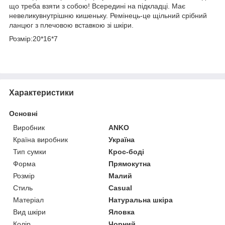
що треба взяти з собою! Всередині на підкладці. Має
невеликувнутрішню кишеньку. Ремінець-це щільний срібний
ланцюг з плечовою вставкою зі шкіри.
Розмір:20*16*7
Характеристики
Основні
Виробник
ANKO
Країна виробник
Україна
Тип сумки
Крос-боді
Форма
Прямокутна
Розмір
Малий
Стиль
Casual
Матеріал
Натуральна шкіра
Вид шкіри
Яловка
Колір
Чорний