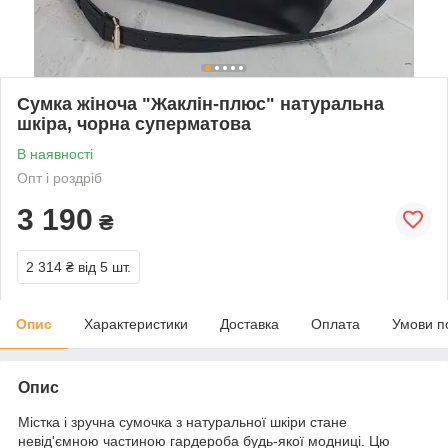
Сумка жіноча "Жаклін-плюс" натуральна
шкіра, чорна суперматова
В наявності
Опт і роздріб
3 190
₴
2 314 ₴
від 5 шт.
Опис
Характеристики
Доставка
Оплата
Умови п
Опис
Містка і зручна сумочка з натуральної шкіри стане
невід'ємною частиною гардероба будь-якої модниці. Цю