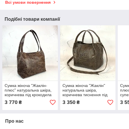
Всі умови повернення
Подібні товари компанії
Сумка жіноча "Жаклін-
Сумка жіноча "Жаклін"
Сумк
плюс" натуральна шкіра,
натуральна шкіра,
плюс
коричнева під крокодила
коричнева тиснення під
супе
крокодила
3 770
3 350
3 5
₴
₴
Про нас