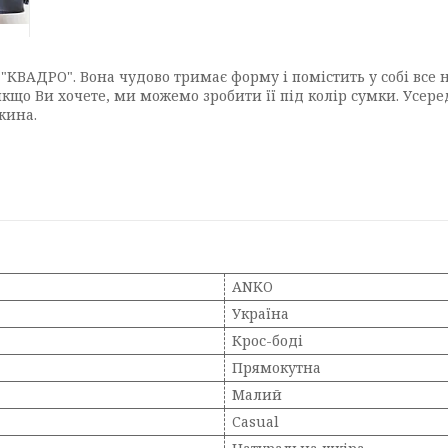
КВАДРО". Вона чудово тримає форму і помістить у собі все не
 якщо Ви хочете, ми можемо зробити її під колір сумки. Усе
жина.
ANKO
Україна
Крос-боді
Прямокутна
Малий
Casual