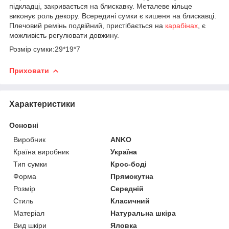
підкладці, закривається на блискавку. Металеве кільце
виконує роль декору. Всередині сумки є кишеня на блискавці.
Плечовий ремінь подвійний, пристібається на
карабінах
, є
можливість регулювати довжину.
Розмір сумки:29*19*7
Приховати
Характеристики
Основні
Виробник
ANKO
Країна виробник
Україна
Тип сумки
Крос-боді
Форма
Прямокутна
Розмір
Середній
Стиль
Класичний
Матеріал
Натуральна шкіра
Вид шкіри
Яловка