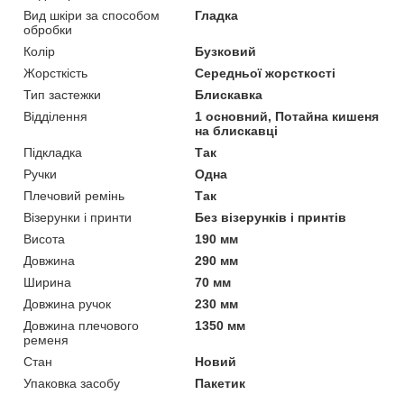
Вид шкіри за способом
Гладка
обробки
Колір
Бузковий
Жорсткість
Середньої жорсткості
Тип застежки
Блискавка
Відділення
1 основний, Потайна кишеня
на блискавці
Підкладка
Так
Ручки
Одна
Плечовий ремінь
Так
Візерунки і принти
Без візерунків і принтів
Висота
190 мм
Довжина
290 мм
Ширина
70 мм
Довжина ручок
230 мм
Довжина плечового
1350 мм
ременя
Стан
Новий
Упаковка засобу
Пакетик