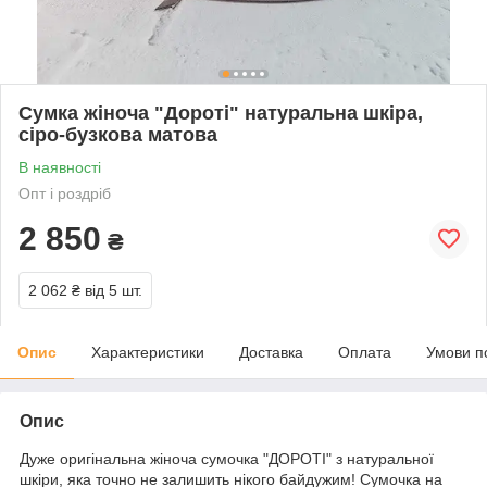
Сумка жіноча "Дороті" натуральна шкіра,
сіро-бузкова матова
В наявності
Опт і роздріб
2 850
₴
2 062 ₴
від 5 шт.
Опис
Характеристики
Доставка
Оплата
Умови п
Опис
Дуже оригінальна жіноча сумочка "ДОРОТІ" з натуральної
шкіри, яка точно не залишить нікого байдужим! Сумочка на