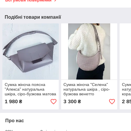
Подібні товари компанії
Сумка жіноча поясна
Сумка жіноча "Селена"
Сумк
"Алекса" натуральна
натуральна шкіра , сіро-
нату
шкіра, сіро-бузкова матова
бузкова венетто
кора
репт
1 980
3 300
2 8
₴
₴
Про нас