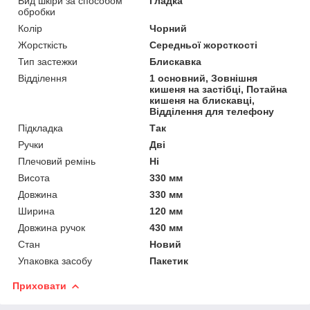
Вид шкіри за способом
Гладка
обробки
Колір
Чорний
Жорсткість
Середньої жорсткості
Тип застежки
Блискавка
Відділення
1 основний, Зовнішня
кишеня на застібці, Потайна
кишеня на блискавці,
Відділення для телефону
Підкладка
Так
Ручки
Дві
Плечовий ремінь
Ні
Висота
330 мм
Довжина
330 мм
Ширина
120 мм
Довжина ручок
430 мм
Стан
Новий
Упаковка засобу
Пакетик
Приховати