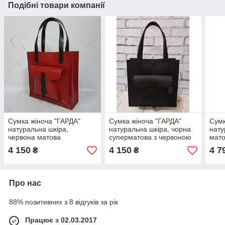
Подібні товари компанії
Сумка жіноча "ГАРДА"
Сумка жіноча "ГАРДА"
Сумк
натуральна шкіра,
натуральна шкіра, чорна
нату
червона матова
суперматова з червоною
мато
підкладкою
руч
4 150
4 150
4 7
₴
₴
Про нас
88% позитивних з 8 відгуків за рік
Працює з 02.03.2017