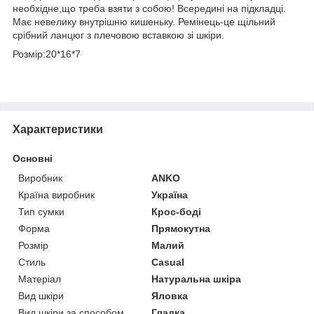
необхідне,що треба взяти з собою! Всередині на підкладці.
Має невелику внутрішню кишеньку. Ремінець-це щільний
срібний ланцюг з плечовою вставкою зі шкіри.
Розмір:20*16*7
Характеристики
Основні
Виробник
ANKO
Країна виробник
Україна
Тип сумки
Крос-боді
Форма
Прямокутна
Розмір
Малий
Стиль
Casual
Матеріал
Натуральна шкіра
Вид шкіри
Яловка
Вид шкіри за способом
Гладка