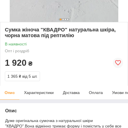
Сумка жіноча "КВАДРО" натуральна шкіра,
чорна матова під рептилію
В наявності
Опт і роздріб
1 920
₴
1 365 ₴
від 5 шт.
Опис
Характеристики
Доставка
Оплата
Умови п
Опис
Дуже оригінальна сумочка з натуральної шкіри
"КВАДРО".Вона відмінно тримає форму і помістить у себе все