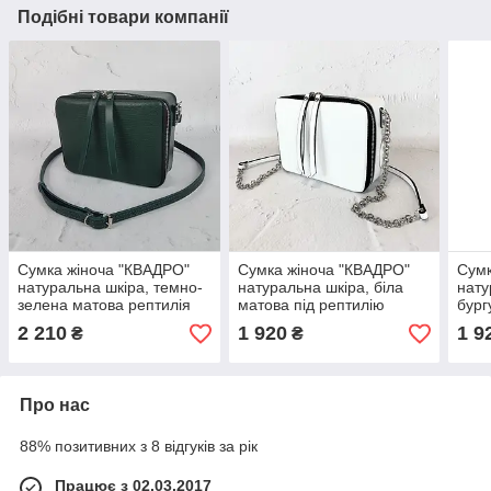
Подібні товари компанії
Сумка жіноча "КВАДРО"
Сумка жіноча "КВАДРО"
Сумк
натуральна шкіра, темно-
натуральна шкіра, біла
нату
зелена матова рептилія
матова під рептилію
бург
тисн
2 210
1 920
1 9
₴
₴
Про нас
88% позитивних з 8 відгуків за рік
Працює з 02.03.2017