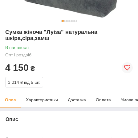
Сумка жіноча "Луіза" натуральна
шкіра,сіра,замш
В наявності
Опт і роздріб
4 150
₴
3 014 ₴
від 5 шт.
Опис
Характеристики
Доставка
Оплата
Умови п
Опис