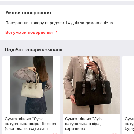
Умови повернення
Повернення товару впродовж 14 днів за домовленістю
Всі умови повернення
Подібні товари компанії
Сумка жіноча "Луіза"
Сумка жіноча "Луіза"
Сумк
натуральна шкіра, бежева
натуральна шкіра,
нату
(слонова кістка),замш
коричнева
бург
(шоколад),замш
репт