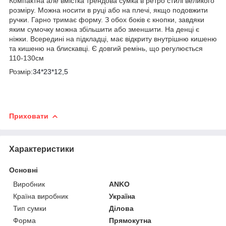
Компактна але вмістка трендова сумка в ретро стилі великого
розміру. Можна носити в руці або на плечі, якщо подовжити
ручки. Гарно тримає форму. З обох боків є кнопки, завдяки
яким сумочку можна збільшити або зменшити. На денці є
ніжки. Всередині на підкладці, має відкриту внутрішню кишеню
та кишеню на блискавці. Є довгий ремінь, що регулюється
110-130cм
Розмір:
34*23*12,5
Приховати
Характеристики
Основні
Виробник
ANKO
Країна виробник
Україна
Тип сумки
Ділова
Форма
Прямокутна