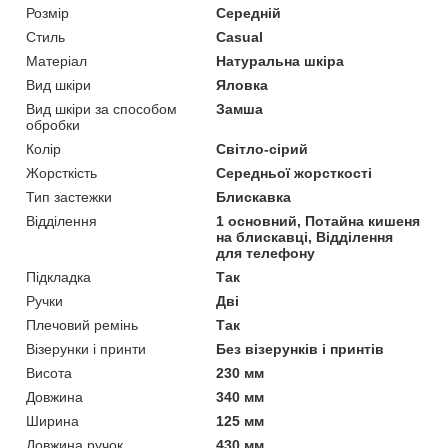
Розмір
Середній
Стиль
Casual
Матеріал
Натуральна шкіра
Вид шкіри
Яловка
Вид шкіри за способом
Замша
обробки
Колір
Світло-сірий
Жорсткість
Середньої жорсткості
Тип застежки
Блискавка
Відділення
1 основний, Потайна кишеня
на блискавці, Відділення
для телефону
Підкладка
Так
Ручки
Дві
Плечовий ремінь
Так
Візерунки і принти
Без візерунків і принтів
Висота
230 мм
Довжина
340 мм
Ширина
125 мм
Довжина ручок
430 мм