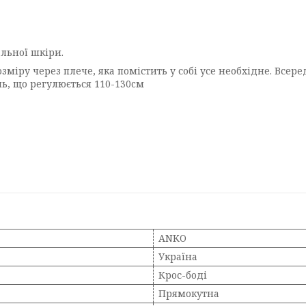
льної шкіри.
міру через плече, яка помістить у собі усе необхідне. Всер
ь, що регулюється 110-130cм
ANKO
Україна
Крос-боді
Прямокутна