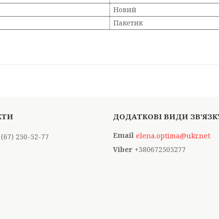
Новий
Пакетик
elena.optima@ukr.net
 (67) 250-52-77
+380672505277