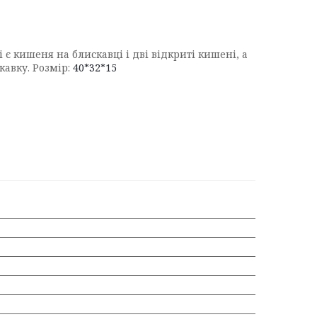
 є кишеня на блискавці і дві відкриті кишені, а
кавку. Розмір:
40*32*15