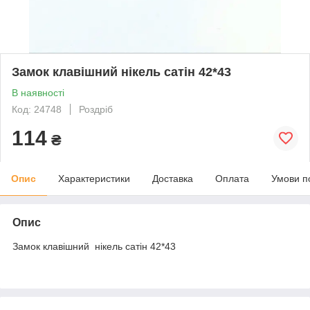
Замок клавішний нікель сатін 42*43
В наявності
Код: 24748
Роздріб
114
₴
Опис
Характеристики
Доставка
Оплата
Умови п
Опис
Замок клавішний нікель сатін 42*43