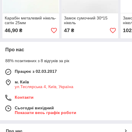
Карабін металевий нікель-
Замок сумочний 30*15
Замо
сатін 25мм
нікель
ніке
46,90
47
102
₴
₴
Про нас
88% позитивних з 8 відгуків за рік
Працює з 02.03.2017
м. Київ
ул.Теслярська 4, Київ, Україна
Контакти
Сьогодні вихідний
Показати весь графік роботи
Про нас