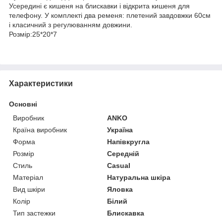
Усередині є кишеня на блискавки і відкрита кишеня для
телефону. У комплекті два ременя: плетений завдовжки 60см
і класичний з регулюванням довжини.
Розмір:25*20*7
Характеристики
Основні
Виробник
ANKO
Країна виробник
Україна
Форма
Напівкругла
Розмір
Середній
Стиль
Casual
Матеріал
Натуральна шкіра
Вид шкіри
Яловка
Колір
Білий
Тип застежки
Блискавка