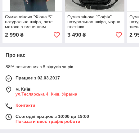
Сумка жіноча "Фіона S"
Сумка жіноча "Софія"
Сумк
натуральна шкіра, лате
натуральная шкіра, чорна
нату
матова з тисненням
плетінка
тисн
плетінка
2 990
3 490
2 9
₴
₴
Про нас
88% позитивних з 8 відгуків за рік
Працює з 02.03.2017
м. Київ
ул.Теслярська 4, Київ, Україна
Контакти
Сьогодні працює з 10:00 до 19:00
Показати весь графік роботи