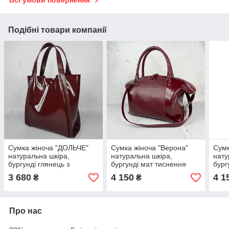
Подібні товари компанії
Сумка жіноча "ДОЛЬЧЕ"
Сумка жіноча "Верона"
Сумк
натуральна шкіра,
натуральна шкіра,
нату
бургунді глянець з
бургунді мат тиснення
бург
рептилією
рептилія
3 680
4 150
4 1
₴
₴
Про нас