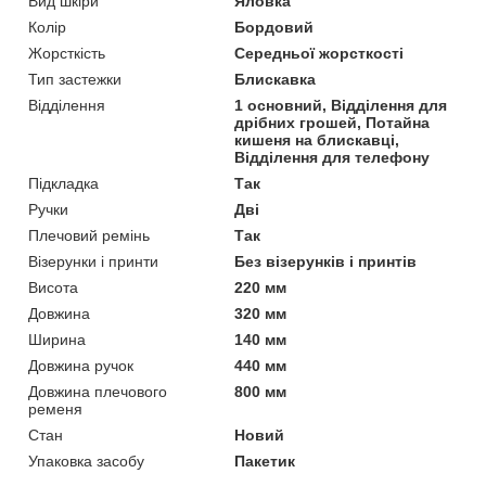
Вид шкіри
Яловка
Колір
Бордовий
Жорсткість
Середньої жорсткості
Тип застежки
Блискавка
Відділення
1 основний, Відділення для
дрібних грошей, Потайна
кишеня на блискавці,
Відділення для телефону
Підкладка
Так
Ручки
Дві
Плечовий ремінь
Так
Візерунки і принти
Без візерунків і принтів
Висота
220 мм
Довжина
320 мм
Ширина
140 мм
Довжина ручок
440 мм
Довжина плечового
800 мм
ременя
Стан
Новий
Упаковка засобу
Пакетик