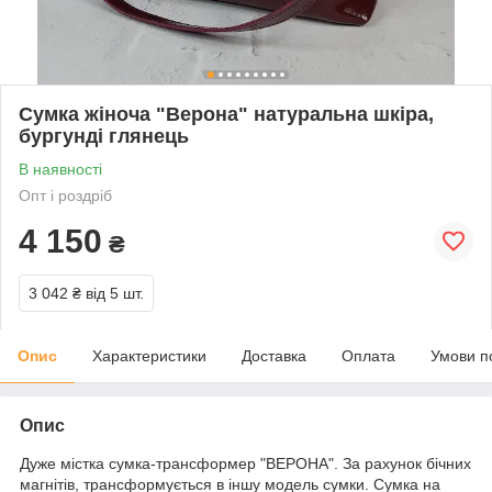
Сумка жіноча "Верона" натуральна шкіра,
бургунді глянець
В наявності
Опт і роздріб
4 150
₴
3 042 ₴
від 5 шт.
Опис
Характеристики
Доставка
Оплата
Умови п
Опис
Дуже містка сумка-трансформер "ВЕРОНА". За рахунок бічних
магнітів, трансформується в іншу модель сумки. Сумка на