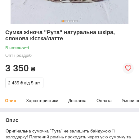
Сумка жіноча "Рута" натуральна шкіра,
слонова кістка/латте
В наявності
Опт і роздріб
3 350
₴
2 435 ₴
від 5 шт.
Опис
Характеристики
Доставка
Оплата
Умови п
Опис
Оригінальна сумочка "Рута" не залишить байдужою її
володарку! Плетений ремінь проходить через усю сумочку та