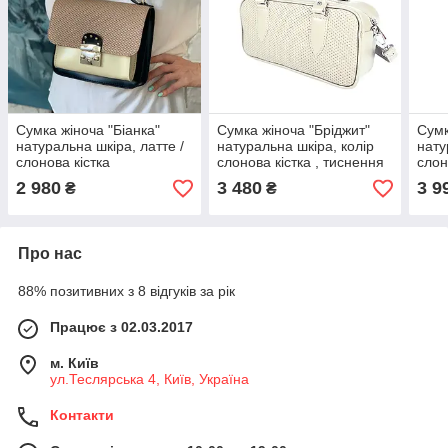
Сумка жіноча "Біанка"
Сумка жіноча "Бріджит"
Сумк
натуральна шкіра, латте /
натуральна шкіра, колір
нату
слонова кістка
слонова кістка , тиснення
слон
плетінка
тисн
2 980
3 480
3 9
₴
₴
Про нас
88% позитивних з 8 відгуків за рік
Працює з 02.03.2017
м. Київ
ул.Теслярська 4, Київ, Україна
Контакти