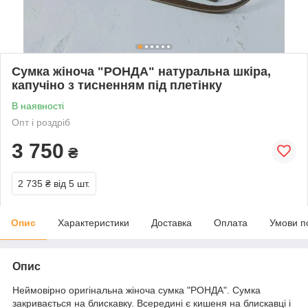
Сумка жіноча "РОНДА" натуральна шкіра,
капучіно з тисненням під плетінку
В наявності
Опт і роздріб
3 750
₴
2 735 ₴
від 5 шт.
Опис
Характеристики
Доставка
Оплата
Умови п
Опис
Неймовірно оригінальна жіноча сумка "РОНДА". Сумка
закривається на блискавку. Всередині є кишеня на блискавці і