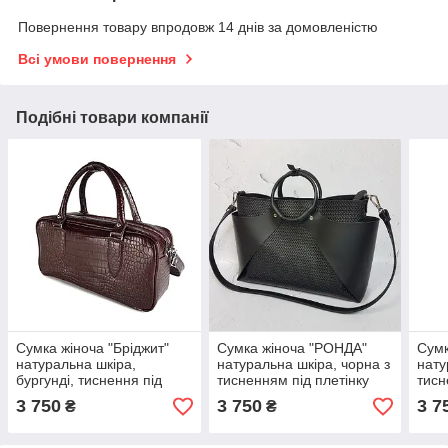
Повернення товару впродовж 14 днів за домовленістю
Всі умови повернення
Подібні товари компанії
Сумка жіноча "Бріджит"
Сумка жіноча "РОНДА"
Сумк
натуральна шкіра,
натуральна шкіра, чорна з
нату
бургунді, тиснення під
тисненням під плетінку
тисн
крокодил
3 750
3 750
3 7
₴
₴