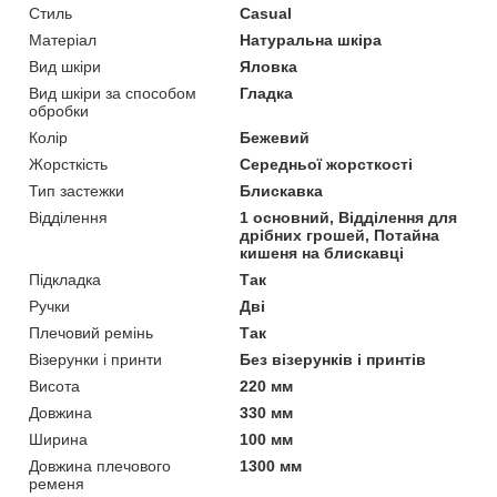
Стиль
Casual
Матеріал
Натуральна шкіра
Вид шкіри
Яловка
Вид шкіри за способом
Гладка
обробки
Колір
Бежевий
Жорсткість
Середньої жорсткості
Тип застежки
Блискавка
Відділення
1 основний, Відділення для
дрібних грошей, Потайна
кишеня на блискавці
Підкладка
Так
Ручки
Дві
Плечовий ремінь
Так
Візерунки і принти
Без візерунків і принтів
Висота
220 мм
Довжина
330 мм
Ширина
100 мм
Довжина плечового
1300 мм
ременя