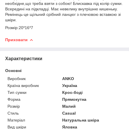
необхідне,що треба взяти з собою! Блискавка під колір сумки.
Всередині на підкладці. Має невелику внутрішню кишеньку.
Ремінець-це щільний срібний ланцюг з плечовою вставкою зі
шкіри.
Розмір:20*16*7
Приховати
Характеристики
Основні
Виробник
ANKO
Країна виробник
Україна
Тип сумки
Крос-боді
Форма
Прямокутна
Розмір
Малий
Стиль
Casual
Матеріал
Натуральна шкіра
Вид шкіри
Яловка