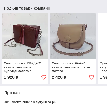
Подібні товари компанії
Сумка жіноча "КВАДРО"
Сумка жіноча "Ріміні"
Сумк
натуральна шкіра,
натуральна шкіра, латте
нату
бургунді матова з
матова
небе
тисненням під рептилію
глян
1 920
2 420
1 9
₴
₴
Про нас
88% позитивних з 8 відгуків за рік