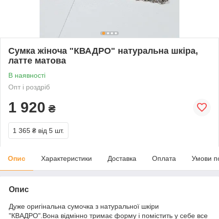
Сумка жіноча "КВАДРО" натуральна шкіра,
латте матова
В наявності
Опт і роздріб
1 920
₴
1 365 ₴
від 5 шт.
Опис
Характеристики
Доставка
Оплата
Умови п
Опис
Дуже оригінальна сумочка з натуральної шкіри
"КВАДРО".Вона відмінно тримає форму і помістить у себе все