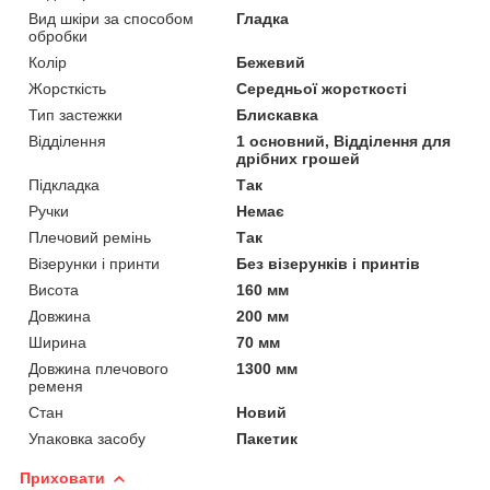
Вид шкіри за способом
Гладка
обробки
Колір
Бежевий
Жорсткість
Середньої жорсткості
Тип застежки
Блискавка
Відділення
1 основний, Відділення для
дрібних грошей
Підкладка
Так
Ручки
Немає
Плечовий ремінь
Так
Візерунки і принти
Без візерунків і принтів
Висота
160 мм
Довжина
200 мм
Ширина
70 мм
Довжина плечового
1300 мм
ременя
Стан
Новий
Упаковка засобу
Пакетик
Приховати