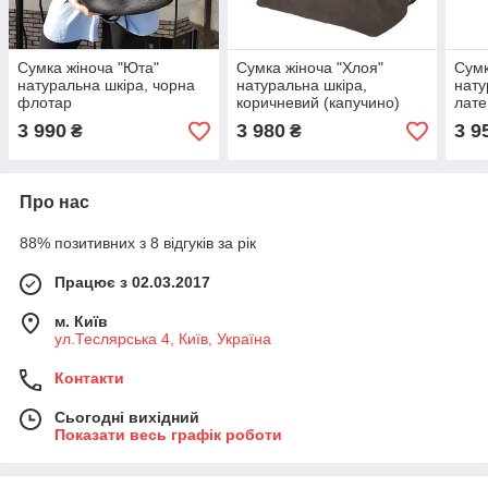
Сумка жіноча "Юта"
Сумка жіноча "Хлоя"
Сумк
натуральна шкіра, чорна
натуральна шкіра,
нату
флотар
коричневий (капучино)
лате
флотар/замша
3 990
3 980
3 9
₴
₴
Про нас
88% позитивних з 8 відгуків за рік
Працює з 02.03.2017
м. Київ
ул.Теслярська 4, Київ, Україна
Контакти
Сьогодні вихідний
Показати весь графік роботи