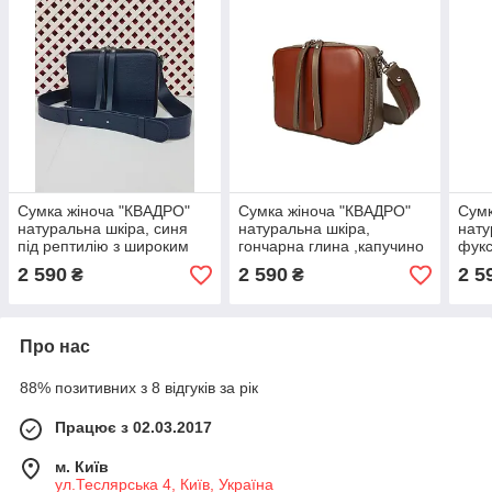
Сумка жіноча "КВАДРО"
Сумка жіноча "КВАДРО"
Сумк
натуральна шкіра, синя
натуральна шкіра,
нату
під рептилію з широким
гончарна глина ,капучино
фукс
ременем
рем
2 590
2 590
2 5
₴
₴
Про нас
88% позитивних з 8 відгуків за рік
Працює з 02.03.2017
м. Київ
ул.Теслярська 4, Київ, Україна