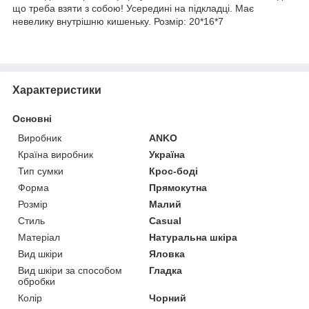
що треба взяти з собою! Усередині на підкладці. Має
невелику внутрішню кишеньку. Розмір: 20*16*7
Характеристики
Основні
Виробник
ANKO
Країна виробник
Україна
Тип сумки
Крос-боді
Форма
Прямокутна
Розмір
Малий
Стиль
Casual
Матеріал
Натуральна шкіра
Вид шкіри
Яловка
Вид шкіри за способом
Гладка
обробки
Колір
Чорний