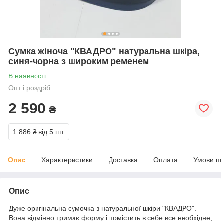
Сумка жіноча "КВАДРО" натуральна шкіра,
синя-чорна з широким ременем
В наявності
Опт і роздріб
2 590
₴
1 886 ₴
від 5 шт.
Опис
Характеристики
Доставка
Оплата
Умови п
Опис
Дуже оригінальна сумочка з натуральної шкіри "КВАДРО".
Вона відмінно тримає форму і помістить в себе все необхідне,