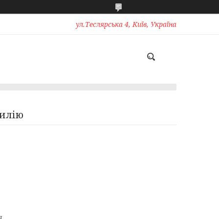
ул.Теслярська 4, Київ, Україна
тилію
я