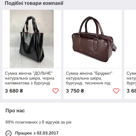
Подібні товари компанії
Сумка жіноча "ДОЛЬЧЕ"
Сумка жіноча "Бріджит"
Сумк
натуральна шкіра, чорна
натуральна шкіра,
нату
напівматова з бургунді
бургунді, тиснення під
бург
виворотом
крокодил
репт
3 680
3 750
3 6
₴
₴
Про нас
88% позитивних з 8 відгуків за рік
Працює з 02.03.2017