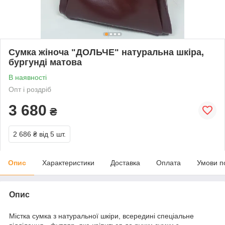
Сумка жіноча "ДОЛЬЧЕ" натуральна шкіра,
бургунді матова
В наявності
Опт і роздріб
3 680
₴
2 686 ₴
від 5 шт.
Опис
Характеристики
Доставка
Оплата
Умови п
Опис
Містка сумка з натуральної шкіри, всередині спеціальне