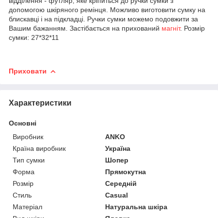
відділення - футляр, яке кріпиться до ручки сумки з
допомогою шкіряного ремінця. Можливо виготовити сумку на
блискавці і на підкладці. Ручки сумки можемо подовжити за
Вашим бажанням. Застібається на прихований
магніт
. Розмір
сумки: 27*32*11
Приховати
Характеристики
Основні
Виробник
ANKO
Країна виробник
Україна
Тип сумки
Шопер
Форма
Прямокутна
Розмір
Середній
Стиль
Casual
Матеріал
Натуральна шкіра