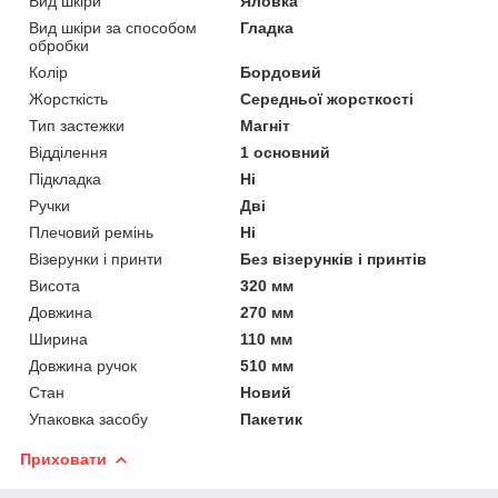
Вид шкіри
Яловка
Вид шкіри за способом
Гладка
обробки
Колір
Бордовий
Жорсткість
Середньої жорсткості
Тип застежки
Магніт
Відділення
1 основний
Підкладка
Ні
Ручки
Дві
Плечовий ремінь
Ні
Візерунки і принти
Без візерунків і принтів
Висота
320 мм
Довжина
270 мм
Ширина
110 мм
Довжина ручок
510 мм
Стан
Новий
Упаковка засобу
Пакетик
Приховати