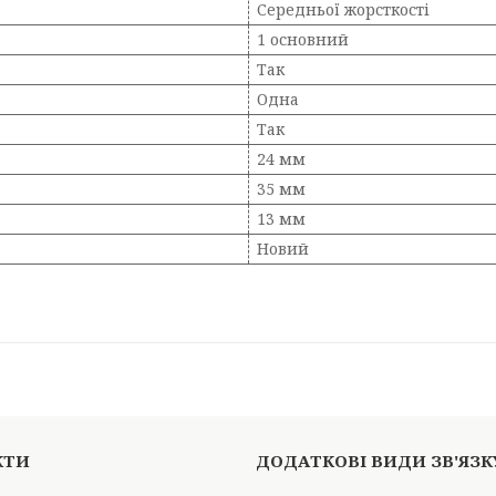
Середньої жорсткості
1 основний
Так
Одна
Так
24 мм
35 мм
13 мм
Новий