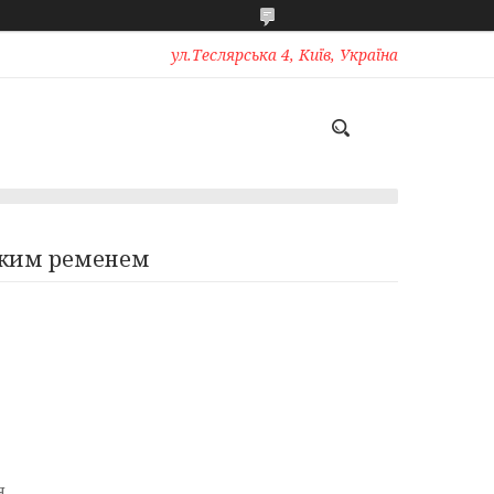
ул.Теслярська 4, Київ, Україна
роким ременем
я